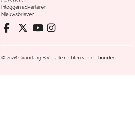
Inloggen adverteren
Nieuwsbrieven
Facebook van Cvandaag
X van Cvandaag
Instagram van Cv
Youtube van Cvandaa
© 2026 Cvandaag B.V. - alle rechten voorbehouden