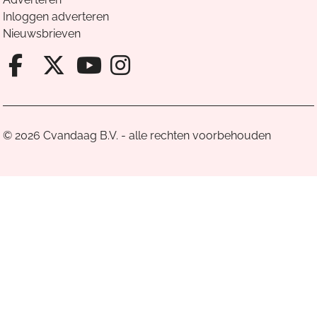
Inloggen adverteren
Nieuwsbrieven
Facebook van Cvandaag
X van Cvandaag
Instagram van Cv
Youtube van Cvandaa
© 2026 Cvandaag B.V. - alle rechten voorbehouden