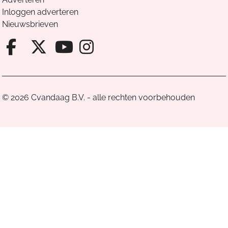
Inloggen adverteren
Nieuwsbrieven
Facebook van Cvandaag
X van Cvandaag
Instagram van Cv
Youtube van Cvandaa
© 2026 Cvandaag B.V. - alle rechten voorbehouden