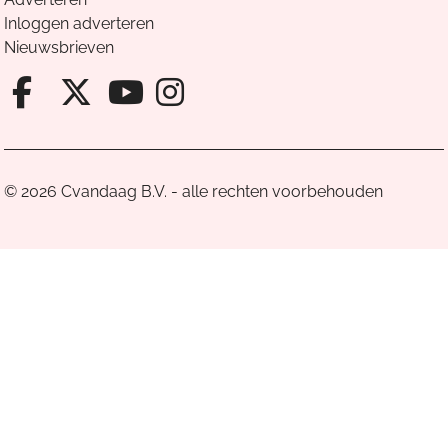
Inloggen adverteren
Nieuwsbrieven
Facebook van Cvandaag
X van Cvandaag
Instagram van Cv
Youtube van Cvandaa
© 2026 Cvandaag B.V. - alle rechten voorbehouden