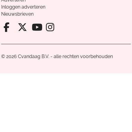
Inloggen adverteren
Nieuwsbrieven
Facebook van Cvandaag
X van Cvandaag
Instagram van Cv
Youtube van Cvandaa
© 2026 Cvandaag B.V. - alle rechten voorbehouden