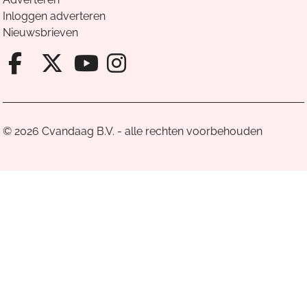
Inloggen adverteren
Nieuwsbrieven
Facebook van Cvandaag
X van Cvandaag
Instagram van Cv
Youtube van Cvandaa
© 2026 Cvandaag B.V. - alle rechten voorbehouden