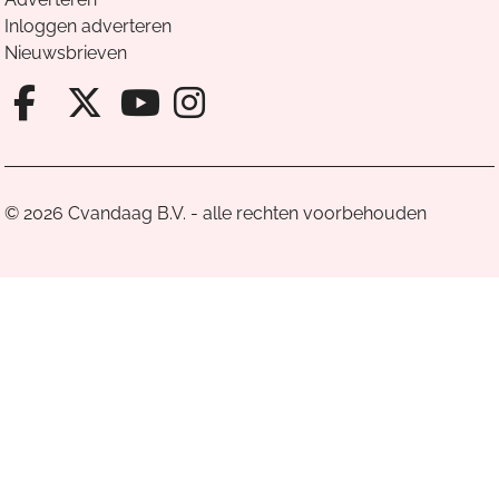
Inloggen adverteren
Nieuwsbrieven
Facebook van Cvandaag
X van Cvandaag
Instagram van Cv
Youtube van Cvandaa
© 2026 Cvandaag B.V. - alle rechten voorbehouden