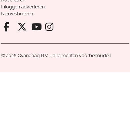
Inloggen adverteren
Nieuwsbrieven
Facebook van Cvandaag
X van Cvandaag
Instagram van Cv
Youtube van Cvandaa
© 2026 Cvandaag B.V. - alle rechten voorbehouden