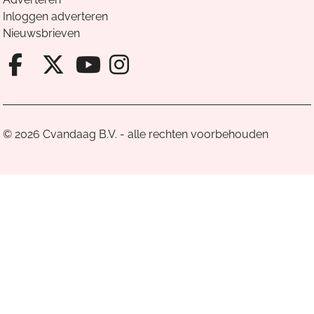
Inloggen adverteren
Nieuwsbrieven
Facebook van Cvandaag
X van Cvandaag
Instagram van Cv
Youtube van Cvandaa
© 2026 Cvandaag B.V. - alle rechten voorbehouden