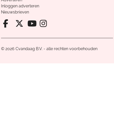
Inloggen adverteren
Nieuwsbrieven
Facebook van Cvandaag
X van Cvandaag
Instagram van Cv
Youtube van Cvandaa
© 2026 Cvandaag B.V. - alle rechten voorbehouden