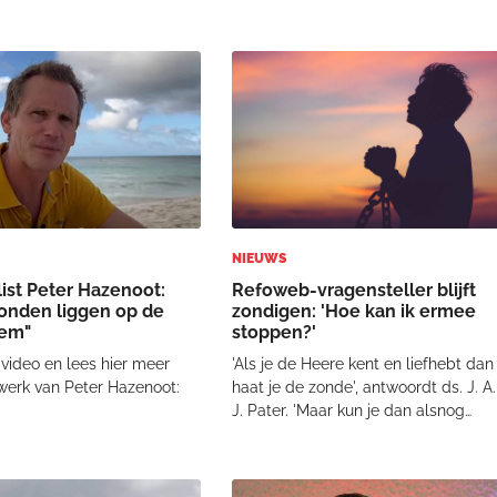
. De behoudende
veel aandacht kreeg. De
nse predikant Steven
Amerikaanse financier Jeffrey
erd met onmiddellijke
Epstein werd beschuldigd van het
theven van zijn ambtelijke
misbruiken en verhandelen van
nwege een ongepaste
minderjarige meisjes. In 2019
NIEUWS
ist Peter Hazenoot:
Refoweb-vragensteller blijft
onden liggen op de
zondigen: 'Hoe kan ik ermee
em"
stoppen?'
 video en lees hier meer
'Als je de Heere kent en liefhebt dan
werk van Peter Hazenoot:
haat je de zonde', antwoordt ds. J. A.
J. Pater. 'Maar kun je dan alsnog
bezwijken voor verleiding tot de
zonde en in de zonde vallen? Is dat
niet onmogelijk? Inderdaad, de