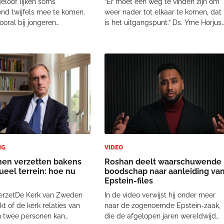
eloof lijken soms
“Er moet een weg te vinden zijn om
nd twijfels mee te komen.
weer nader tot elkaar te komen, dat
vooral bij jongeren
is het uitgangspunt.” Ds. Yme Horjus
g het geval te zijn. Zo merkt
is emerituspredikant en oud-rector
rtruud Bakker dat er onder
van het Baptisten Seminarium en
twijfeld wordt over de
promoveerde eind 2020 op het
heid van Jezus. Maar hoe
onderwerp tucht. Een lastig
 dan eige
onderwerp voor vee
NG
VIDEO
nen verzetten bakens
Roshan deelt waarschuwende
ueel terrein: hoe nu
boodschap naar aanleiding va
Epstein-files
erzetDe Kerk van Zweden
In de video verwijst hij onder meer
t of de kerk relaties van
naar de zogenoemde Epstein-zaak,
 twee personen kan
die de afgelopen jaren wereldwijd