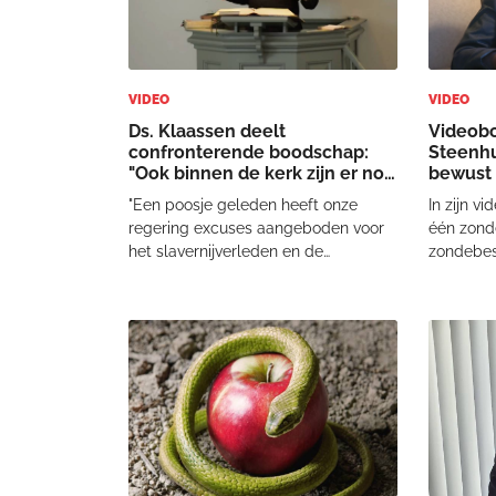
VIDEO
VIDEO
Ds. Klaassen deelt
Videob
confronterende boodschap:
Steenhui
"Ook binnen de kerk zijn er nog
bewust 
veel mensen slaaf"
"Een poosje geleden heeft onze
In zijn v
regering excuses aangeboden voor
één zonde
het slavernijverleden en de
zondebese
Nederlandse betrokkenheid bij de
van jezel
slavenhandel. Je kan er natuurlijk
waarom je
over discussiëren of excuses maken
mij vraag
de goede manier is. Maar er is hoe
groot gen
dan ook heel veel ve
van zon