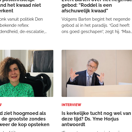
nd het kwaad niet
gebod: “Roddel is een
erkent
afschuwelijk kwaad”
lonk vanuit politiek Den
Volgens Barten begint het negende
bekende reflex:
gebod al in het paradijs. “God heeft
dendheid, de-escalatie,
ons goed geschapen”, zegt hij. “Maa
r “alle partijen”. Alsof hier
in het paradijs hebben wij geluisterd
 of meer gelijkwaardige
naar de duivel. De Heere Jezus
egenover elkaar staan die
noemt hem de vader van de leugen.
et te veel geprikkeld
Daarom hebben mensen volgens
orden. Alsof he
hem van n
W
INTERVIEW
d ziet hoogmoed als
Is kerkelijke tucht nog wel van
 de grootste zondes
deze tijd? Ds. Yme Horjus
weer de kop opsteken
antwoordt