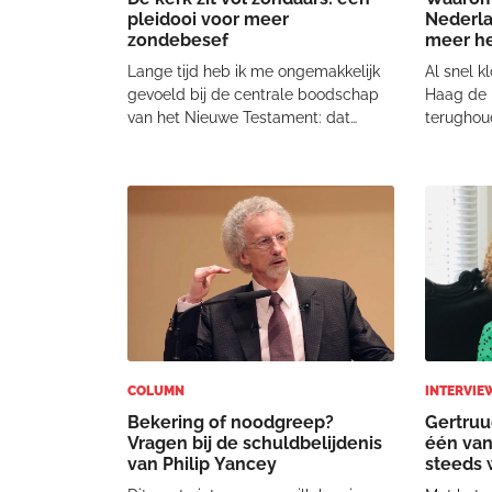
pleidooi voor meer
Nederla
zondebesef
meer h
Lange tijd heb ik me ongemakkelijk
Al snel k
gevoeld bij de centrale boodschap
Haag de 
van het Nieuwe Testament: dat
terughou
Jezus voor onze zonden is gestorven.
begrip voo
Dat ongemak heeft verschillende
twee min
oorzaken. Bijvoorbeeld dat mensen
kampen t
eerst een diep schuldgevoel moest
vooral ni
worden aangepr
moeten w
COLUMN
INTERVIE
Bekering of noodgreep?
Gertruu
Vragen bij de schuldbelijdenis
één van
van Philip Yancey
steeds 