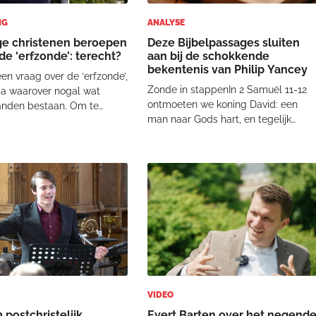
NG
ANALYSE
e christenen beroepen
Deze Bijbelpassages sluiten
de ‘erfzonde’: terecht?
aan bij de schokkende
bekentenis van Philip Yancey
een vraag over de ‘erfzonde’,
Zonde in stappenIn 2 Samuël 11-12
a waarover nogal wat
ontmoeten we koning David: een
anden bestaan. Om te
man naar Gods hart, en tegelijk
: Adam werd een zondaar
iemand die door eigen toedoen diep
ij zondigde; bij zijn nazaten
ten val komt. Het verhaal speelt zich
dersom: ‘Adamieten’
af op een moment dat alles David
doordat zij zondaars zijn,
ogenschijnlijk mee zit. Israël is
doordat
militair ster
VIDEO
postchristelijk
Evert Barten over het negend