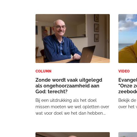
van het grote publiek wat af. Eind
erkennen
januari 2026 kwam er opnieuw een
Amerikaa
golf van onthullingen, waarin wat
Lawson w
minder tekst zwartgelakt was. Er
ingang on
staan all
taken va
relatie m
COLUMN
VIDEO
Zonde wordt vaak uitgelegd
Evangel
als ongehoorzaamheid aan
"Onze z
God: terecht?
zeebod
Bij een uitdrukking als het doel
Bekijk de
missen moeten we wel opletten over
over het 
wat voor doel we het dan hebben.
Als je probeert iemand te slaan en je
mist, dan mis je je doel, maar dat is
doorgaans geen zonde. Integendeel