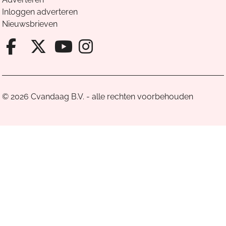
Inloggen adverteren
Nieuwsbrieven
Facebook van Cvandaag
X van Cvandaag
Instagram van Cv
Youtube van Cvandaa
© 2026 Cvandaag B.V. - alle rechten voorbehouden