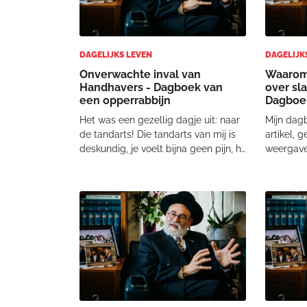
DAGELIJKS LEVEN
DAGELIJK
Onverwachte inval van
Waarom 
Handhavers - Dagboek van
over sl
een opperrabbijn
Dagboek
Het was een gezellig dagje uit: naar
Mijn dag
de tandarts! Die tandarts van mij is
artikel,
deskundig, je voelt bijna geen pijn, hij
weergave
is altijd vriendelijk en als de
ben ik fy
behandeling een half uur duurt, zit ik
geweest?
ongeveer een uur in de stoel. Reden?
van een 
Hij wil graag weten wat ik
Rebbe’s: 
bedoeld 