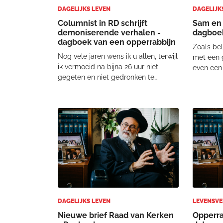
DAGELIJKS LEVEN
DAGELIJK
Columnist in RD schrijft
Sam en 
demoniserende verhalen -
dagboek
dagboek van een opperrabbijn
Zoals be
Nog vele jaren wens ik u allen, terwijl
met een 
ik vermoeid na bijna 26 uur niet
even een 
gegeten en niet gedronken te
een bevr
hebben, achter mijn computer ben
Kamer mo
gekropen om dit dagboek te
Tweede K
schrijven. Met de wens dat het een
aangenom
goed en zoet jaar voor alle bewoners
uitsluit
van Uw aarde mog
DAGELIJKS LEVEN
LEVENSV
Nieuwe brief Raad van Kerken
Opperra