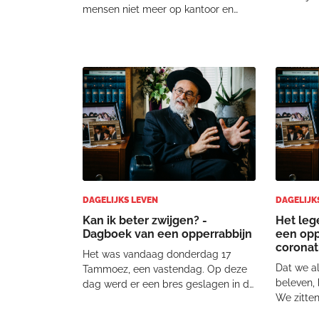
mensen niet meer op kantoor en
werd ik b
zelfs niet meer in huis maar in onze
Schrijver
tentsjoel te ontvangen. En zo ontving
Kwartier.
ik vandaag vier mensen in de
Museum, 
Jacobs’ tent. Ondertussen raak ik
Cultureel
wel een beetje gestr
DAGELIJKS LEVEN
DAGELIJK
Kan ik beter zwijgen? -
Het leg
Dagboek van een opperrabbijn
een opp
coronat
Het was vandaag donderdag 17
Dat we a
Tammoez, een vastendag. Op deze
beleven,
dag werd er een bres geslagen in de
We zitten
muren van Jeruzalem en precies drie
schuitje
weken later werd de Tempel