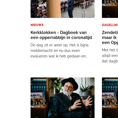
NIEUWS
DAGELIJK
Kerkklokken - Dagboek van
Zendel
een opperrabbijn in coronatijd
maar ik
een Opp
De dag zit er weer op. Het is bijna
Met het 
middernacht en nu dus even
altijd ee
evalueren wat ik heb gedaan en
dat dagbo
misschien nog belangrijker: wat ik
en de zon
had kunnen doen. Om 11:00 uur
zondag is
moest ik in de sjoel van Amersfoort
eigenlijk
zijn. Een TV opname voor een
aan geko
uitzending op 20 mei over
had ik du