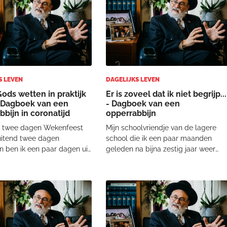
d, het gas d
niet. Maar, o
S LEVEN
DAGELIJKS LEVEN
Gods wetten in praktijk
Er is zoveel dat ik niet begrijp...
 Dagboek van een
- Dagboek van een
bijn in coronatijd
opperrabbijn
 twee dagen Wekenfeest
Mijn schoolvriendje van de lagere
uitend twee dagen
school die ik een paar maanden
n ben ik een paar dagen uit
geleden na bijna zestig jaar weer
ek-Trance geweest. Het
heb ontmoet, plaatste een kritische
 beetje als een soort
opmerking. Hij kreeg het gevoel dat
g waarvan ik vier dagen
ik hem benaderde als rabbijn en nie
icken. Is het gelukt? Was ik
als vriendje. En die opmerking zette
om vier volle d
mij a