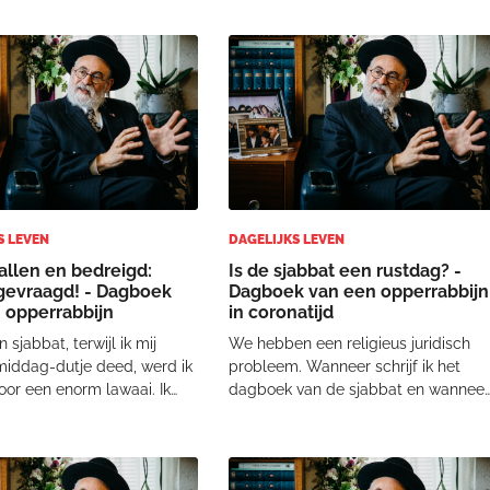
rantaine, met de
zijn voor een stevige wandeling. Mijn
eid, met het maar zitten te
conditie moet optimaal blijven om
 met het vullen van de tijd,
me te kunnen inzetten voor anderen.
rs
Ik stel meze
S LEVEN
DAGELIJKS LEVEN
llen en bedreigd:
Is de sjabbat een rustdag? -
gevraagd! - Dagboek
Dagboek van een opperrabbijn
 opperrabbijn
in coronatijd
 sjabbat, terwijl ik mij
We hebben een religieus juridisch
middag-dutje deed, werd ik
probleem. Wanneer schrijf ik het
or een enorm lawaai. Ik
dagboek van de sjabbat en wannee
 het geluid van de
publiceert CIP het dagboek van
onnen die vaak op
zondag? Om het nog iets duidelijker
iddag over ons huis vliegen
te maken: op sjabbath schrijf ik niet
or je een geluid van, naar
en op zondag werken de CIP-ers