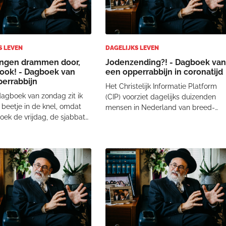
S LEVEN
DAGELIJKS LEVEN
ingen drammen door,
Jodenzending?! - Dagboek va
 ook! - Dagboek van
een opperrabbijn in coronatijd
errabbijn
Het Christelijk Informatie Platform
dagboek van zondag zit ik
(CIP) voorziet dagelijks duizenden
n beetje in de knel, omdat
mensen in Nederland van breed-
ek de vrijdag, de sjabbat
christelijke berichtgeving. Ook veel
dag zelf beslaat. En deze
politici en andere belanghebbenden
 het extra lastig omdat
die niet christelijk gebonden zijn,
 de donderdag er ook nog
volgen CIP. Er is bijzonder veel
ppeld zit. Want donderdag
aandacht