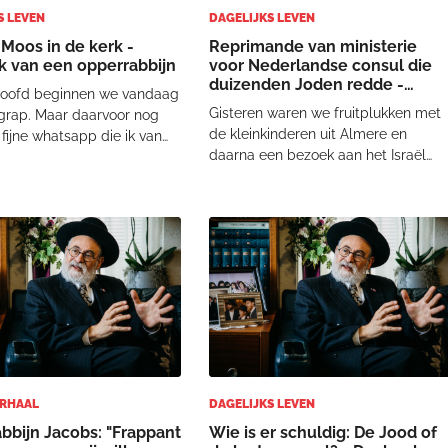
S LEVEN
DAGELIJKS LEVEN
Moos in de kerk -
Reprimande van ministerie
 van een opperrabbijn
voor Nederlandse consul die
duizenden Joden redde -
loofd beginnen we vandaag
Dagboek van een opperrabbijn
Gisteren waren we fruitplukken met
grap. Maar daarvoor nog
de kleinkinderen uit Almere en
fijne whatsapp die ik van
daarna een bezoek aan het Israël
iend lid van de Tweede
Product Centrum in Nijkerk. Een
cht ontvangen. In de
week eerder hadden we hetzelfde
amer is een motie
uitstapje gemaakt met onze
en waarin oorspronkelijk
kleinkinderen uit Londen. Er is daar,
end werd gesproken ove
in Nijkerk, een imposa
ERHAAL
DAGELIJKS LEVEN
bbijn Jacobs: "Frappant
Wie is er schuldig: De Jood of