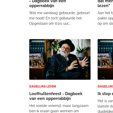
- Dagboek van een
dat men
opperrabbijn
lezen"
Wat me vandaag gebeurde, gebeurt
Aan het b
me nooit! En toch gebeurde het.
pakte opp
Opgestaan om 6:00 uur,
op om da
ochtendgebed, snel ontbeten en om
bondige, 
8:00 uur in de garage voor de
en soms g
zomerbanden. Autosleutel corona-
opperrabb
vrij gereinigd en toen bleek mijn
leven. Ee
afspraak pas volgende week te zi
dagboek
DAGELIJKS LEVEN
DAGELIJK
Loofhuttenfeest - Dagboek
Ik stop 
van een opperrabbijn
Het is va
Het voelde vreemd, maar langzaam
laatste d
ben ik eraan gaan wennen om
duidelijk