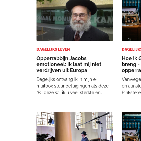
ik vermoe
DAGELIJKS LEVEN
DAGELIJK
Opperrabbijn Jacobs
Hoe ik 
emotioneel: Ik laat mij niet
breng -
verdrijven uit Europa
opperrab
Dagelijks ontvang ik in mijn e-
Vanwege
mailbox steunbetuigingen als deze:
en aansl
“Bij deze wil ik u veel sterkte en
Pinkstere
wijsheid wensen vanwege de
de Dagbo
Jodenhaat die door geheel Europa
voelt een
raast. Het begon al in de 3e eeuw
verslavin
toen de kerkvaders het beleid
moest afk
veranderden door de Joden
in staat 