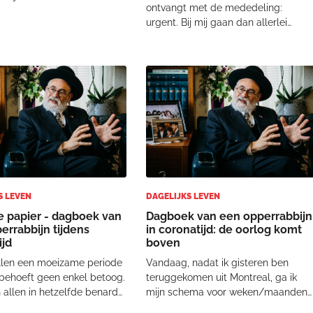
ontvangt met de mededeling:
enaderd door Prof. Emile
urgent. Bij mij gaan dan allerlei
 van het Joods Cultureel
toeters en bellen lawaai maken en i
 Het Joods Historisch
ga meteen aan de slag. En aldus
onderdeel van het Joods
gedaan: urgent is urgent. Een
 Kwartier
filmploeg uit Frankrijk is bezig met
een opname over Jood
S LEVEN
DAGELIJKS LEVEN
e papier - dagboek van
Dagboek van een opperrabbijn
errabbijn tijdens
in coronatijd: de oorlog komt
ijd
boven
llen een moeizame periode
Vandaag, nadat ik gisteren ben
 behoeft geen enkel betoog.
teruggekomen uit Montreal, ga ik
 allen in hetzelfde benarde
mijn schema voor weken/maanden
. Maar hoe we omgaan met
opzetten. Er moet dagelijks ruimte