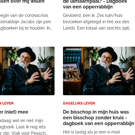
sen over mij willen
de lantaarnpaal? - Dagboek
van een opperrabbijn
egin van de coronacrisis
Gevloerd, ben ik. Zes tuin/huis
errabbijn Jacobs zijn pen
bezoeken afgelegd in het xxx des
gboeken bij te houden. In
Lands. Een totaal van slechts 296
informatieve, ontroerende
km gereden, omdat alle adressen
rappige stukken schrijft de
niet ver van elkaar af waren. Op een
ijn over zijn dagelijkse
na heerste bij allen die ik vandaag
n selectie van 54
bezocht een zorg over de
fragmen
hysterische betoginge
S LEVEN
DAGELIJKS LEVEN
er (niet) mee
De bisschop in mijn huis was
een bisschop zonder kruis -
ndaag wel en niet mijn
dagboek van een opperrabbijn
agboek. Laat ik nog iets
Het is lastig als je een e-mail
er zijn. Vlak voor Pesach