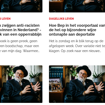
S LEVEN
DAGELIJKS LEVEN
zwijgen anti-racisten
Hoe Bep in het voorportaal va
avinnen in Nederland? -
de hel op bijzondere wijze
 van een opperrabbijn
ontsnapte aan deportatie
boek is geen preek, geen
Het is zondag en ik blik terug op de
 geen boodschap, maar een
afgelopen week. Over variatie niet t
 van mijn dag. Waarmee
klagen. Op zoek naar een nieuwe
siek en geestelijk bezig
leaseauto kwam ik bij de Hyundai
 Er is een bekend gezegde
garage. Auto bekeken en afspraak
van de grote Chassidische
gemaakt voor een proefrit. Dan moe
“Ga mee met de tijd”. Wat er
je je naam opgeven en kreeg ik een
word
intere