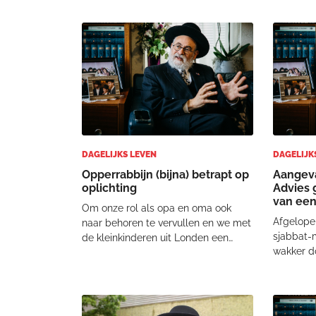
deze qua
verwoest. Niet eten en niet drinken.
eenzaamh
En dus was ik minder actief als
zitten en
gewoonlijk. Maar gelu
daarin ve
DAGELIJKS LEVEN
DAGELIJK
Opperrabbijn (bijna) betrapt op
Aangeva
oplichting
Advies 
van een
Om onze rol als opa en oma ook
Afgelopen
naar behoren te vervullen en we met
sjabbat-
de kleinkinderen uit Londen een
wakker do
uitstapje hadden gemaakt, was het
dacht aan
een grootouderlijke verplichting om
luchtball
ook aandacht te besteden aan de
sjabbatm
kleinkinderen van de Zuidas in
en dan ho
Amsterdam. En dus