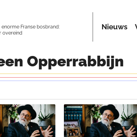
Nieuws
a enorme Franse bosbrand:
er overeind
een
Opperrabbijn