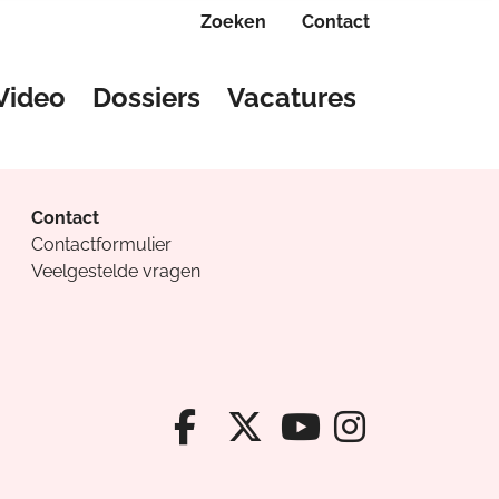
Zoeken
Contact
Video
Dossiers
Vacatures
Contact
Contactformulier
Veelgestelde vragen
Facebook van Cv
X van Cvanda
Instagr
Youtube van