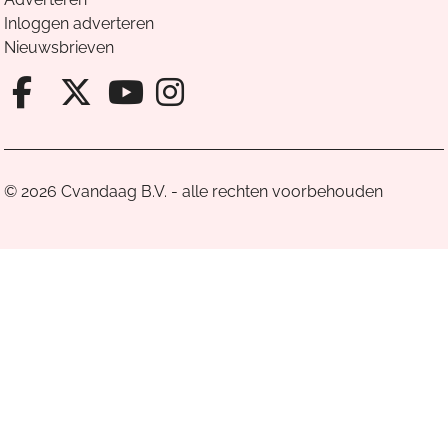
Inloggen adverteren
Nieuwsbrieven
Facebook van Cvandaag
X van Cvandaag
Instagram van Cv
Youtube van Cvandaa
© 2026 Cvandaag B.V. - alle rechten voorbehouden