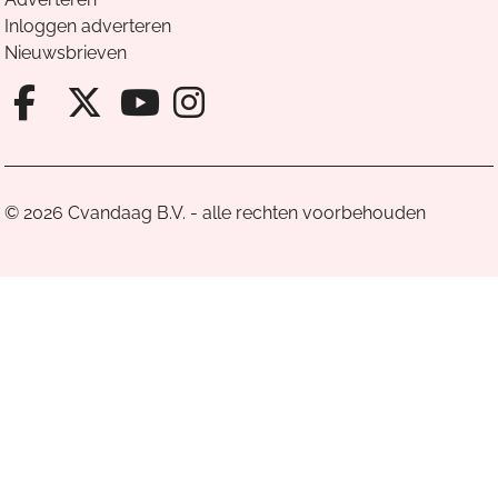
Inloggen adverteren
Nieuwsbrieven
Facebook van Cvandaag
X van Cvandaag
Instagram van Cv
Youtube van Cvandaa
© 2026 Cvandaag B.V. - alle rechten voorbehouden