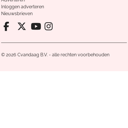
Inloggen adverteren
Nieuwsbrieven
Facebook van Cvandaag
X van Cvandaag
Instagram van Cv
Youtube van Cvandaa
© 2026 Cvandaag B.V. - alle rechten voorbehouden