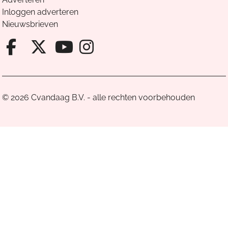
Inloggen adverteren
Nieuwsbrieven
Facebook van Cvandaag
X van Cvandaag
Instagram van Cv
Youtube van Cvandaa
© 2026 Cvandaag B.V. - alle rechten voorbehouden