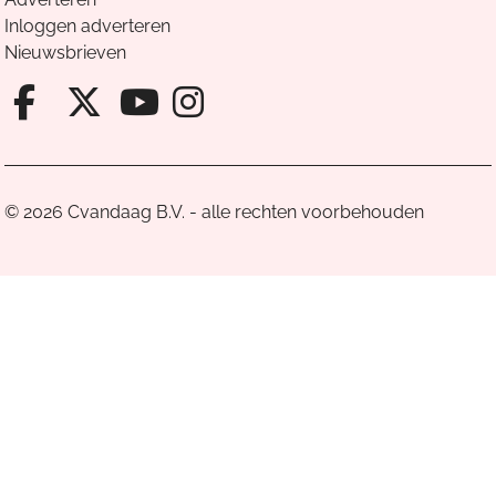
Inloggen adverteren
Nieuwsbrieven
Facebook van Cvandaag
X van Cvandaag
Instagram van Cv
Youtube van Cvandaa
© 2026 Cvandaag B.V. - alle rechten voorbehouden