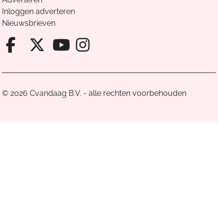
Inloggen adverteren
Nieuwsbrieven
Facebook van Cvandaag
X van Cvandaag
Instagram van Cv
Youtube van Cvandaa
© 2026 Cvandaag B.V. - alle rechten voorbehouden