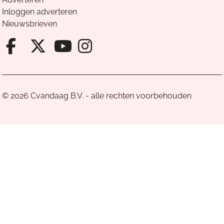
Inloggen adverteren
Nieuwsbrieven
Facebook van Cvandaag
X van Cvandaag
Instagram van Cv
Youtube van Cvandaa
© 2026 Cvandaag B.V. - alle rechten voorbehouden