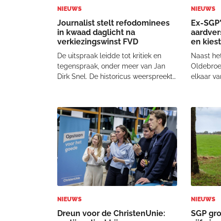
NIEUWS
NIEUWS
Journalist stelt refodominees
Ex-SGP'
in kwaad daglicht na
aardver
verkiezingswinst FVD
en kies
informa
De uitspraak leidde tot kritiek en
Naast het
tegenspraak, onder meer van Jan
Oldebroek
Dirk Snel. De historicus weerspreekt
elkaar va
de analyse van Smeets. Volgens
de komend
hem zegt de winst van FVD juist
hebben o
weinig over het functioneren van
initiatie
predikanten. 'In al die gemeenten
van een c
heeft de SGP nie
gemeente
NIEUWS
NIEUWS
Dreun voor de ChristenUnie:
SGP gro