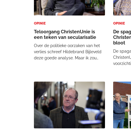
OPINIE
OPINIE
Teloorgang ChristenUnie is
De spag
een teken van secularisatie
Christen
bloot
Over de politieke oorzaken van het
De spaga
verlies schreef Hildebrand Bijleveld
ChristenU
deze goede analyse. Maar ik zou
voorzicht
graag nog wat nader willen kijken
spagaat.
naar wat hij slechts zijdelings
politieke 
aanroert: wat dit zegt over de stand
het Evang
van het christendom.
het publ
SecularisatieToen de C
de k