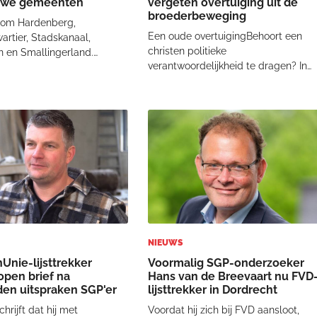
euwe gemeenten
vergeten overtuiging uit de
broederbeweging
 om Hardenberg,
Een oude overtuigingBehoort een
rtier, Stadskanaal,
christen politieke
n en Smallingerland.
verantwoordelijkheid te dragen? In
zet de partij stappen
mijn traditie, de zogenaamde
ar klassieke ‘Biblebelt’-
broederbeweging, ook wel de
. SGP-fractievoorzitter
Vergadering van gelovigen
ffer spreekt van een
genoemd, kende men in de
end resultaat:
Engelstalige landen het motto: no
gend dat e
ballot, no bullet, no
NIEUWS
Unie-lijsttrekker
Voormalig SGP-onderzoeker
 open brief na
Hans van de Breevaart nu FVD
en uitspraken SGP'er
lijsttrekker in Dordrecht
hrijft dat hij met
Voordat hij zich bij FVD aansloot,