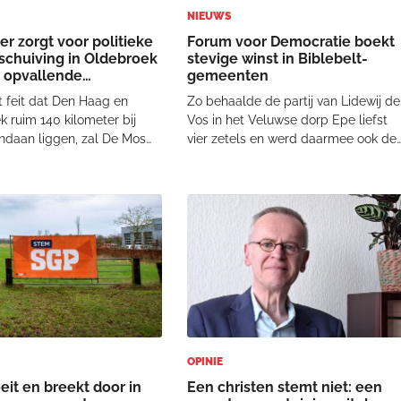
NIEUWS
er zorgt voor politieke
Forum voor Democratie boekt
schuiving in Oldebroek
stevige winst in Biblebelt-
t opvallende
gemeenten
teur
 feit dat Den Haag en
Zo behaalde de partij van Lidewij de
 ruim 140 kilometer bij
Vos in het Veluwse dorp Epe liefst
ndaan liggen, zal De Mos
vier zetels en werd daarmee ook de
e tijd ook zijn handen vol
winnaar. Het CDA en de CU-SGP in
m als winnende partij het
Epe kwamen beiden niet verder dan
f te nemen voor het smeden
drie zetels. In het Overijsselse Rijsse
oalitie in de Haagse
wist de partij drie zetels te behal
raad. Zo
OPINIE
eit en breekt door in
Een christen stemt niet: een