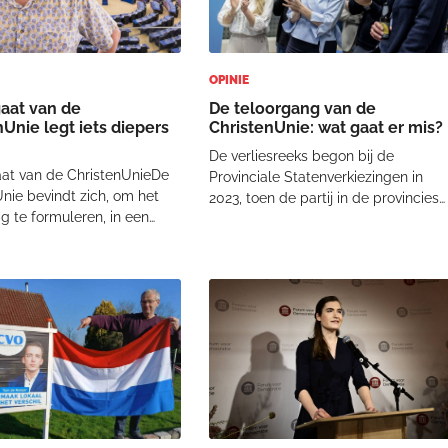
OPINIE
aat van de
De teloorgang van de
Unie legt iets diepers
ChristenUnie: wat gaat er mis?
De verliesreeks begon bij de
at van de ChristenUnieDe
Provinciale Statenverkiezingen in
nie bevindt zich, om het
2023, toen de partij in de provincies
ig te formuleren, in een
grofweg 70.000 stemmen verloor e
 Aan de ene kant staat een
een zetel in de Eerste Kamer
lijn die recht wil doen aan
kwijtraakte. In datzelfde jaar verloor
elie in brede zin: oog voor
de ChristenUnie twee van haar vijf
ieke belang, aandacht voor
zetels in de