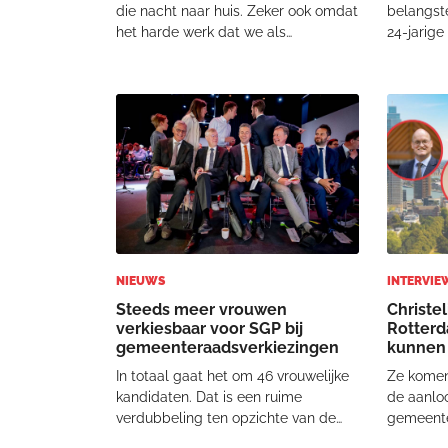
die nacht naar huis. Zeker ook omdat
belangste
het harde werk dat we als
24-jarige
ChristenUnie Rotterdam hadden
vertelde 
gedaan voor een kerkenvisie was
openharti
gestrand door een raad die ‘kerk en
bekering 
staat gescheiden wilt houden.’
actief te
Ruimte voor kerken in b
overtuigi
NIEUWS
INTERVIE
Steeds meer vrouwen
Christel
verkiesbaar voor SGP bij
Rotterd
gemeenteraadsverkiezingen
kunnen 
"Treurig
In totaal gaat het om 46 vrouwelijke
Ze komen 
kandidaten. Dat is een ruime
de aanlo
verdubbeling ten opzichte van de
gemeente
vorige gemeenteraadsverkiezingen
Hoewel d