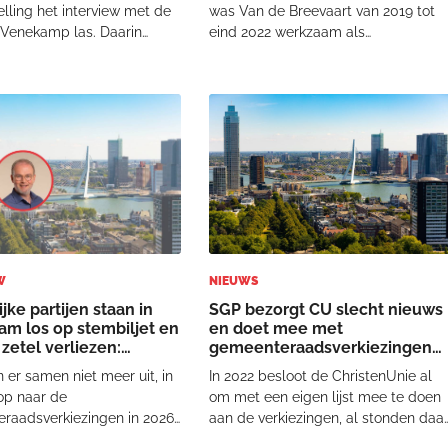
lling het interview met de
was Van de Breevaart van 2019 tot
 Venekamp las. Daarin
eind 2022 werkzaam als
de jonge politicus
wetenschappelijk
g over zijn geloofsweg, zijn
beleidsmedewerker voor de Guido
en zijn motivatie om politiek
de Brès Stichting, het
 worden vanuit Bijbelse
Wetenschappelijk Instituut van de
ngen. V
SGP. Hij studeerde geschiedenis en
godsdienstwetensc
W
NIEUWS
ijke partijen staan in
SGP bezorgt CU slecht nieuws
am los op stembiljet en
en doet mee met
zetel verliezen:
gemeenteraadsverkiezingen
"
Rotterdam
er samen niet meer uit, in
In 2022 besloot de ChristenUnie al
op naar de
om met een eigen lijst mee te doen
raadsverkiezingen in 2026.
aan de verkiezingen, al stonden daa
e gesprekken voor
nog wel zeven SGP’ers op. In