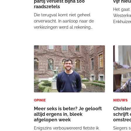
partij verliest bijna 100
vijf ni
raadszetels
Het gaat
Die terugval komt niet geheel
Westerkwa
onverwacht. In aanloop naar de
Enkhuize
verkiezingen werd al rekening
Daarmee 
gehouden met verlies, met name in
buiten ha
gemeenten waar de ChristenUnie in
achterban
2022 een enkele zetel behaalde.
Chris Sto
Juist daar is de marge klein: een
bemoedig
beperkte verschuiving in
“Bemoedi
OPINIE
NIEUWS
Meer seks is beter? Je gelooft
Christen
altijd ergens in, bleek
schrijft
afgelopen week
omstred
Enigszins verbouwereerd fietste ik
Siegers sc