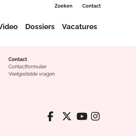
Zoeken
Contact
Video
Dossiers
Vacatures
Contact
Contactformulier
Veelgestelde vragen
Facebook van Cv
X van Cvanda
Instagr
Youtube van