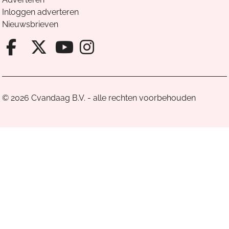
Inloggen adverteren
Nieuwsbrieven
Facebook van Cvandaag
X van Cvandaag
Instagram van Cv
Youtube van Cvandaa
© 2026 Cvandaag B.V. - alle rechten voorbehouden