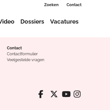
Zoeken
Contact
Video
Dossiers
Vacatures
Contact
Contactformulier
Veelgestelde vragen
Facebook van Cv
X van Cvanda
Instagr
Youtube van