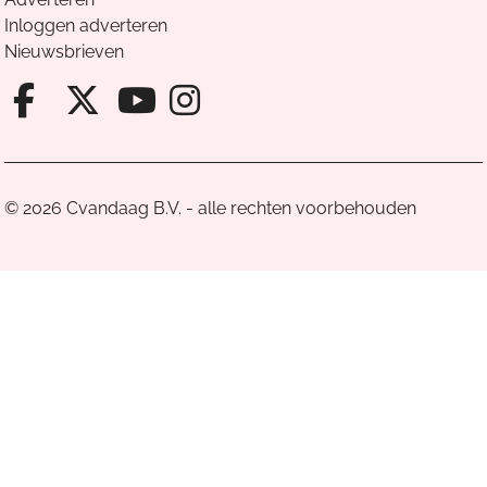
Inloggen adverteren
Nieuwsbrieven
Facebook van Cvandaag
X van Cvandaag
Instagram van Cv
Youtube van Cvandaa
© 2026 Cvandaag B.V. - alle rechten voorbehouden