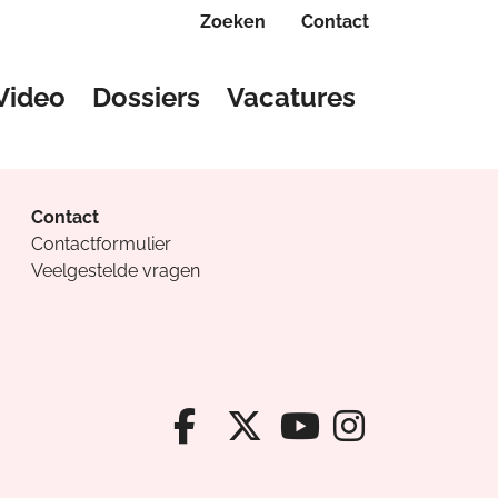
Zoeken
Contact
Video
Dossiers
Vacatures
Contact
Contactformulier
Veelgestelde vragen
Facebook van Cv
X van Cvanda
Instagr
Youtube van