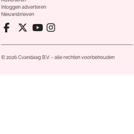
Inloggen adverteren
Nieuwsbrieven
Facebook van Cvandaag
X van Cvandaag
Instagram van Cv
Youtube van Cvandaa
© 2026 Cvandaag B.V. - alle rechten voorbehouden