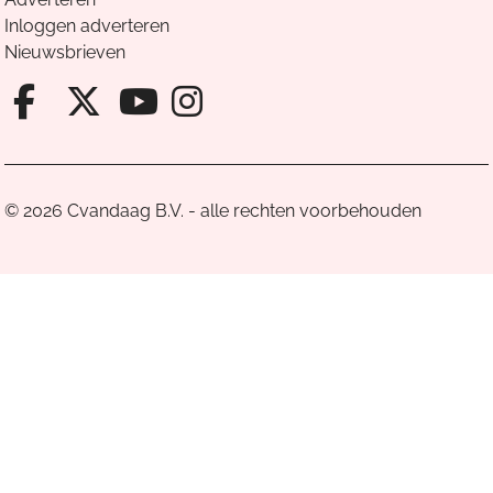
Inloggen adverteren
Nieuwsbrieven
Facebook van Cvandaag
X van Cvandaag
Instagram van Cv
Youtube van Cvandaa
© 2026 Cvandaag B.V. - alle rechten voorbehouden