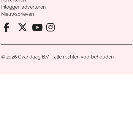
Inloggen adverteren
Nieuwsbrieven
Facebook van Cvandaag
X van Cvandaag
Instagram van Cv
Youtube van Cvandaa
© 2026 Cvandaag B.V. - alle rechten voorbehouden