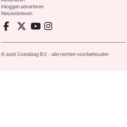
Inloggen adverteren
Nieuwsbrieven
Facebook van Cvandaag
X van Cvandaag
Instagram van Cv
Youtube van Cvandaa
© 2026 Cvandaag B.V. - alle rechten voorbehouden