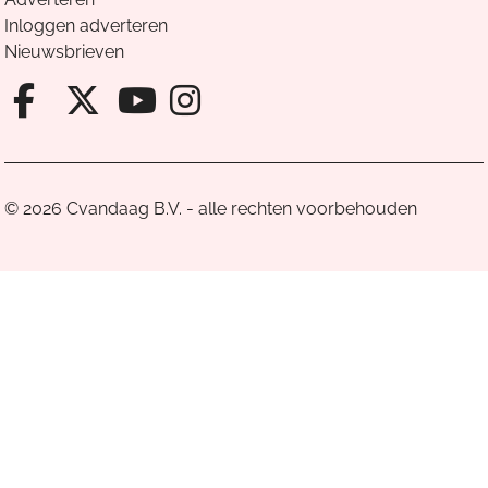
Inloggen adverteren
Nieuwsbrieven
Facebook van Cvandaag
X van Cvandaag
Instagram van Cv
Youtube van Cvandaa
© 2026 Cvandaag B.V. - alle rechten voorbehouden