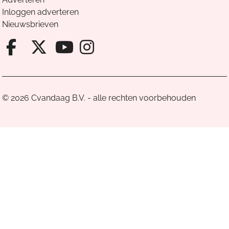
Inloggen adverteren
Nieuwsbrieven
Facebook van Cvandaag
X van Cvandaag
Instagram van Cv
Youtube van Cvandaa
© 2026 Cvandaag B.V. - alle rechten voorbehouden