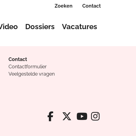
Zoeken
Contact
Video
Dossiers
Vacatures
Contact
Contactformulier
Veelgestelde vragen
Facebook van Cv
X van Cvanda
Instagr
Youtube van