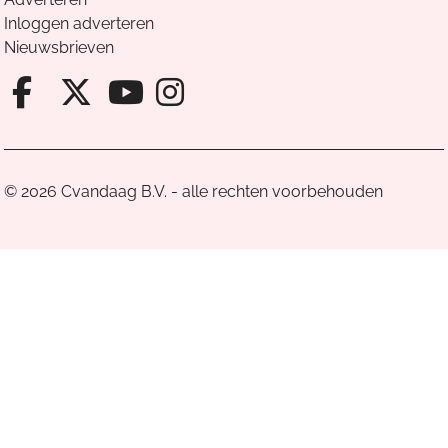
Inloggen adverteren
Nieuwsbrieven
Facebook van Cvandaag
X van Cvandaag
Instagram van Cv
Youtube van Cvandaa
© 2026 Cvandaag B.V. - alle rechten voorbehouden