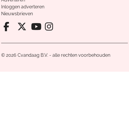
Inloggen adverteren
Nieuwsbrieven
Facebook van Cvandaag
X van Cvandaag
Instagram van Cv
Youtube van Cvandaa
© 2026 Cvandaag B.V. - alle rechten voorbehouden