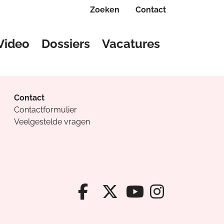
Zoeken
Contact
Video
Dossiers
Vacatures
Contact
Contactformulier
Veelgestelde vragen
Facebook van Cv
X van Cvanda
Instagr
Youtube van