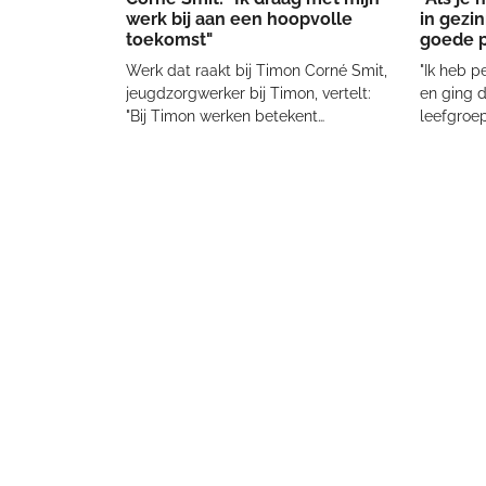
werk bij aan een hoopvolle
in gezin
toekomst"
goede p
Werk dat raakt bij Timon Corné Smit,
"Ik heb 
jeugdzorgwerker bij Timon, vertelt:
en ging 
"Bij Timon werken betekent
leefgroe
bijdragen aan een toekomst voor
gedrags-
jongeren die het hard nodig hebben.
Ik wilde 
Onze slogan, "Werk dat raakt", vat
onderwijs
precies samen wat we doen: met
individue
ons werk maken w
studenten