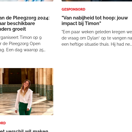
GESPONSORD
n de Pleegzorg 2024:
"Van nabijheid tot hoop: jouw
aar beschikbare
impact bij Timon"
ders groeit
"Een paar weken geleden kregen w
organiseert Timon op 9
de vraag om Dylan* op te vangen n
 de Pleegzorg Open
een heftige situatie thuis. Hij had net
ag. Een dag waarop 25
zijn gezin verlaten, en we vingen
innen hun huis openstellen
hem op in een leegstaand pand van
ngstellende in pleegzorg.
Timon. De eerste dagen verliepen
rzoek blijkt dat de
rustig, maar toen we hem vertelden
ng met bestaande
dat e
ers vaak doorslaggevend is
ORD
het verschil wil maken