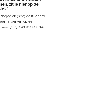
nen, zit je hier op de
lek"
pedagogiek (hbo) gestudeerd
daarna werken op een
p waar jongeren wonen met
 en hechtingsproblematiek.
wel wat anders en ging het
 in. Daar ontdekte ik bij de
le begeleiding van
, dat