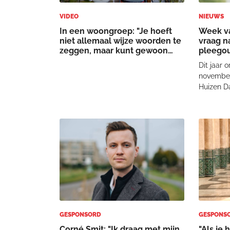
VIDEO
NIEUWS
In een woongroep: "Je hoeft
Week va
niet allemaal wijze woorden te
vraag n
zeggen, maar kunt gewoon
pleegou
luisteren"
Dit jaar 
november
Huizen D
pleeggez
voor bela
“Uit onde
ontmoeti
pleegoud
in
GESPONSORD
GESPONS
Corné Smit: "Ik draag met mijn
"Als je 