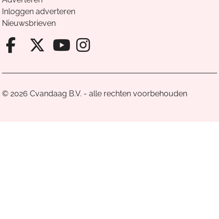
Inloggen adverteren
Nieuwsbrieven
Facebook van Cvandaag
X van Cvandaag
Instagram van Cv
Youtube van Cvandaa
© 2026 Cvandaag B.V. - alle rechten voorbehouden