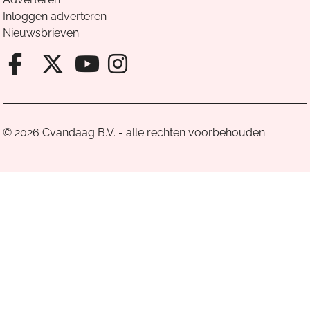
Inloggen adverteren
Nieuwsbrieven
Facebook van Cvandaag
X van Cvandaag
Instagram van Cv
Youtube van Cvandaa
© 2026 Cvandaag B.V. - alle rechten voorbehouden