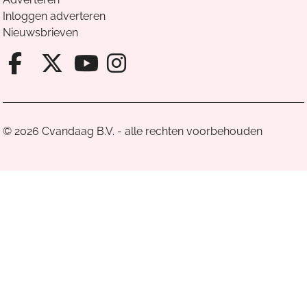
Inloggen adverteren
Nieuwsbrieven
Facebook van Cvandaag
X van Cvandaag
Instagram van Cv
Youtube van Cvandaa
© 2026 Cvandaag B.V. - alle rechten voorbehouden