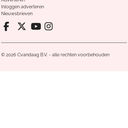
Inloggen adverteren
Nieuwsbrieven
Facebook van Cvandaag
X van Cvandaag
Instagram van Cv
Youtube van Cvandaa
© 2026 Cvandaag B.V. - alle rechten voorbehouden