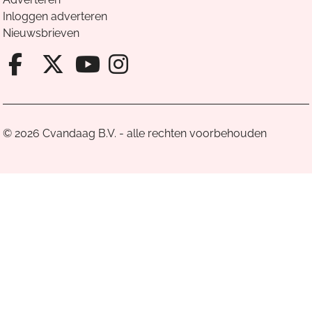
Inloggen adverteren
Nieuwsbrieven
Facebook van Cvandaag
X van Cvandaag
Instagram van Cv
Youtube van Cvandaa
© 2026 Cvandaag B.V. - alle rechten voorbehouden