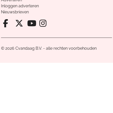
Inloggen adverteren
Nieuwsbrieven
Facebook van Cvandaag
X van Cvandaag
Instagram van Cv
Youtube van Cvandaa
© 2026 Cvandaag B.V. - alle rechten voorbehouden