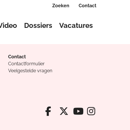
Zoeken
Contact
Video
Dossiers
Vacatures
Contact
Contactformulier
Veelgestelde vragen
Facebook van Cv
X van Cvanda
Instagr
Youtube van