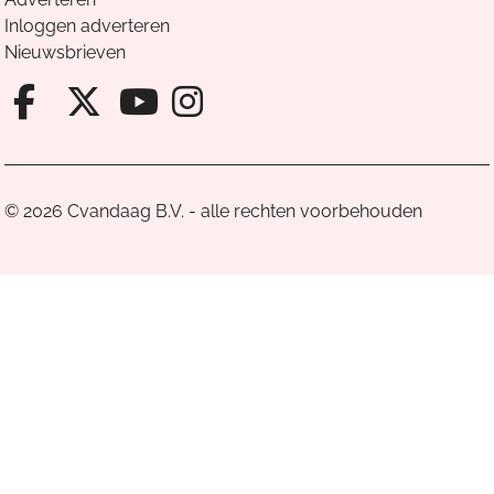
Inloggen adverteren
Nieuwsbrieven
Facebook van Cvandaag
X van Cvandaag
Instagram van Cv
Youtube van Cvandaa
© 2026 Cvandaag B.V. - alle rechten voorbehouden