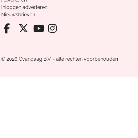
Inloggen adverteren
Nieuwsbrieven
Facebook van Cvandaag
X van Cvandaag
Instagram van Cv
Youtube van Cvandaa
© 2026 Cvandaag B.V. - alle rechten voorbehouden