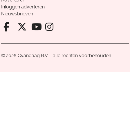
Inloggen adverteren
Nieuwsbrieven
Facebook van Cvandaag
X van Cvandaag
Instagram van Cv
Youtube van Cvandaa
© 2026 Cvandaag B.V. - alle rechten voorbehouden