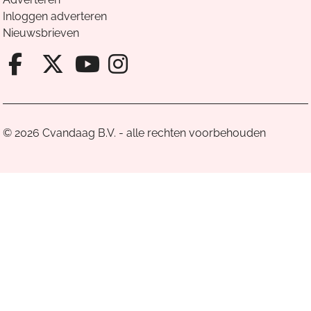
Inloggen adverteren
Nieuwsbrieven
Facebook van Cvandaag
X van Cvandaag
Instagram van Cv
Youtube van Cvandaa
© 2026 Cvandaag B.V. - alle rechten voorbehouden