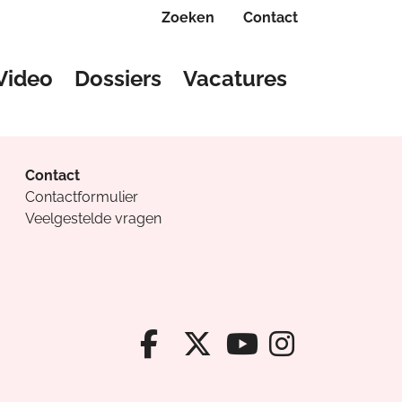
Zoeken
Contact
Video
Dossiers
Vacatures
Contact
Contactformulier
Veelgestelde vragen
Facebook van Cv
X van Cvanda
Instagr
Youtube van